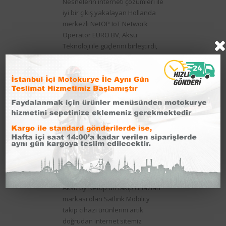
Nesnelerin interneti çözümleri ile
iyi bir çıkış yakalayan Hollanda
merkezli NetOP IoT Network
Operator EURO BV, Aksu
Teknoloji ile güçlerini birleştirdi,
Aksu Teknoloji bundan sonra
Aksu by Netop markası ile yola
devam edecek,
01 Ekim 2019
Satlink Shop Açıldı
Aksu by Netop'un takip cihazları
markası olan Satlink Mobility
takip cihazı ürünlerini artık
doğrudan internet sitemiz