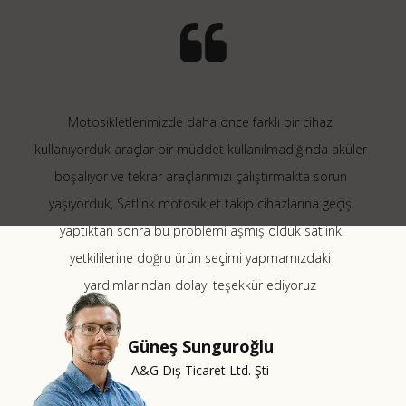
Motosikletlerimizde daha önce farklı bir cihaz
kullanıyorduk araçlar bir müddet kullanılmadığında aküler
boşalıyor ve tekrar araçlarımızı çalıştırmakta sorun
yaşıyorduk, Satlink motosiklet takip cihazlarına geçiş
yaptıktan sonra bu problemi aşmış olduk satlink
yetkililerine doğru ürün seçimi yapmamızdaki
yardımlarından dolayı teşekkür ediyoruz
Güneş Sunguroğlu
A&G Dış Ticaret Ltd. Şti