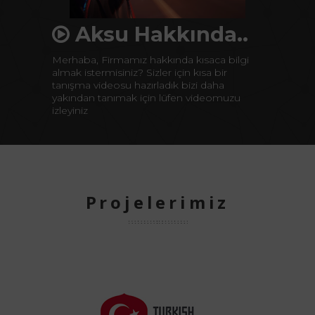
Aksu Hakkında..
Merhaba, Firmamız hakkında kısaca bilgi
almak istermisiniz? Sizler için kısa bir
tanışma videosu hazırladık bizi daha
yakından tanımak için lüfen videomuzu
izleyiniz
Projelerimiz