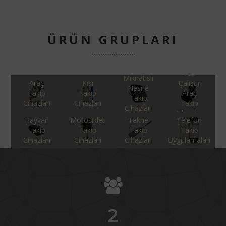
ÜRÜN GRUPLARI
Tak
Mıknatıslı
Araç
Kişi
Çalıştır
Nesne
Takip
Takip
Araç
Takip
Cihazları
Cihazları
Takip
Cihazları
Cihazları
Hayvan
Motosiklet
Tekne
Telefon
Takip
Takip
Takip
Takip
Cihazları
Cihazları
Cihazları
Uygulamaları
2