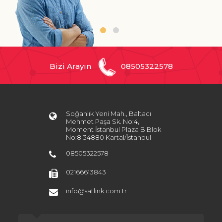
Bizi Arayın
08505322578
Soğanlık Yeni Mah., Baltacı
Mehmet Paşa Sk. No:4,
Moment İstanbul Plaza B Blok
No:8 34880 Kartal/İstanbul
08505322578
02166613843
info@satlink.com.tr