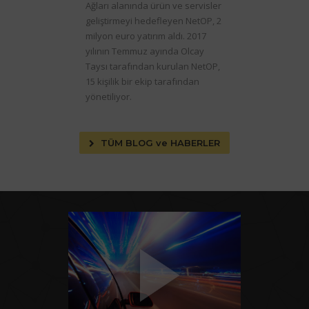
Ağları alanında ürün ve servisler
geliştirmeyi hedefleyen NetOP, 2
milyon euro yatırım aldı. 2017
yılının Temmuz ayında Olcay
Taysı tarafından kurulan NetOP,
15 kişilik bir ekip tarafından
yönetiliyor.
TÜM BLOG ve HABERLER