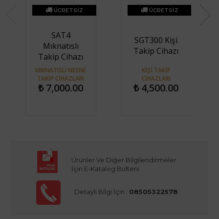
ÜCRETSİZ
ÜCRETSİZ
KARGO
KARGO
SAT4
SGT300 Kişi
Mıknatıslı
Takip Cihazı
Takip Cihazı
MIKNATISLI NESNE
KIŞI TAKIP
TAKIP CIHAZLARI
CIHAZLARI
₺ 7,000.00
₺ 4,500.00
Ürünler Ve Diğer Bilgilendirmeler
İçin E-Katalog Bülteni
Detaylı Bilgi İçin :
08505322578