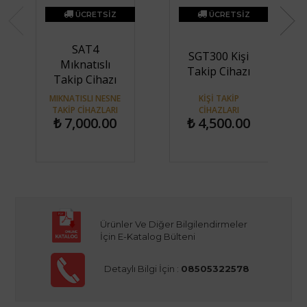
ÜCRETSİZ
ÜCRETSİZ
KARGO
KARGO
SAT4
SGT300 Kişi
Mıknatıslı
Takip Cihazı
Takip Cihazı
MIKNATISLI NESNE
KIŞI TAKIP
TAKIP CIHAZLARI
CIHAZLARI
₺ 7,000.00
₺ 4,500.00
Ürünler Ve Diğer Bilgilendirmeler
İçin E-Katalog Bülteni
Detaylı Bilgi İçin :
08505322578