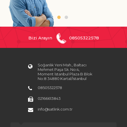
Bizi Arayın
08505322578
Soğanlık Yeni Mah., Baltacı
Mehmet Paşa Sk. No:4,
Moment İstanbul Plaza B Blok
No:8 34880 Kartal/İstanbul
08505322578
02166613843
info@satlink.com.tr