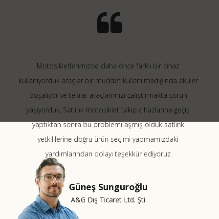
Motosikletlerimizde daha önce farklı bir cihaz
kullanıyorduk araçlar bir müddet kullanılmadığında aküler
boşalıyor ve tekrar araçlarımızı çalıştırmakta sorun
yaşıyorduk, Satlink motosiklet takip cihazlarına geçiş
yaptıktan sonra bu problemi aşmış olduk satlink
yetkililerine doğru ürün seçimi yapmamızdaki
yardımlarından dolayı teşekkür ediyoruz
Güneş Sunguroğlu
A&G Dış Ticaret Ltd. Şti