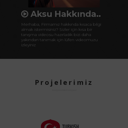
Aksu Hakkında..
Merhaba, Firmamız hakkında kısaca bilgi
almak istermisiniz? Sizler için kısa bir
tanışma videosu hazırladık bizi daha
yakından tanımak için lüfen videomuzu
izleyiniz
Projelerimiz