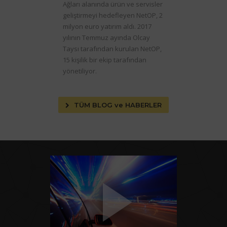
Ağları alanında ürün ve servisler
geliştirmeyi hedefleyen NetOP, 2
milyon euro yatırım aldı. 2017
yılının Temmuz ayında Olcay
Taysı tarafından kurulan NetOP,
15 kişilik bir ekip tarafından
yönetiliyor.
TÜM BLOG ve HABERLER