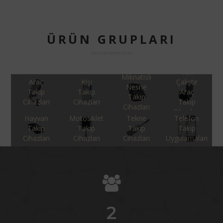
ÜRÜN GRUPLARI
Tak
Mıknatıslı
Araç
Kişi
Çalıştır
Nesne
Takip
Takip
Araç
Takip
Cihazları
Cihazları
Takip
Cihazları
Cihazları
Hayvan
Motosiklet
Tekne
Telefon
Takip
Takip
Takip
Takip
Cihazları
Cihazları
Cihazları
Uygulamaları
2