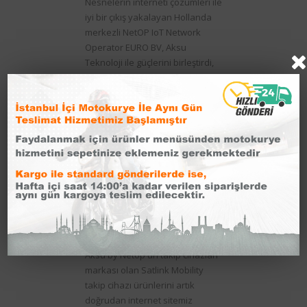
Nesnelerin interneti çözümleri ile
iyi bir çıkış yakalayan Hollanda
merkezli NetOP IoT Network
Operator EURO BV, Aksu
Teknoloji ile güçlerini birleştirdi,
Aksu Teknoloji bundan sonra
Aksu by Netop markası ile yola
devam edecek,
01 Ekim 2019
Satlink Shop Açıldı
Aksu by Netop'un takip cihazları
markası olan Satlink Mobility
takip cihazı ürünlerini artık
doğrudan internet sitemiz